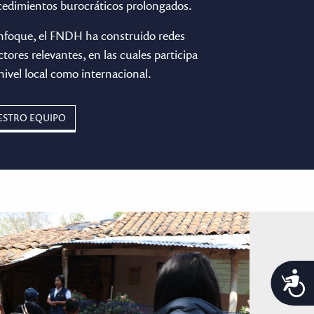
ocedimientos burocráticos prolongados.
nfoque, el FNDH ha construido redes
ctores relevantes, en las cuales participa
nivel local como internacional.
ESTRO EQUIPO
A