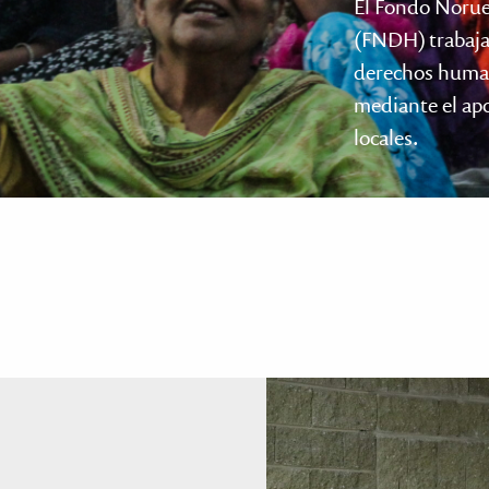
El Fondo Noru
(FNDH) trabaja
derechos human
mediante el apo
locales.